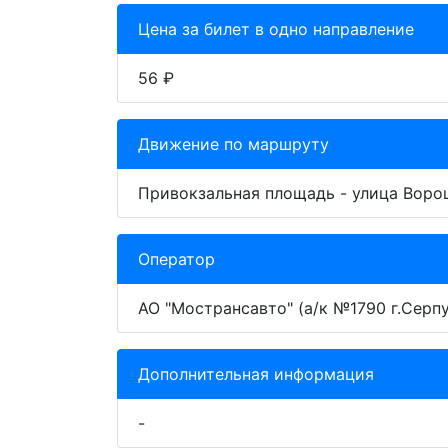
Цена за билет в одно направление
56 ₽
Движение по маршруту
Привокзальная площадь - улица Ворош
Оператор
АО "Мострансавто" (а/к №1790 г.Серп
Дополнительная информация
-