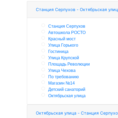
Станция Серпухов - Октябрьская ули
Станция Серпухов
Автошкола РОСТО
Красный мост
Улица Горького
Гостиница
Улица Крупской
Площадь Революции
Улица Чехова
По требованию
Магазин №14
Детский санаторий
Октябрьская улица
Октябрьская улица - Станция Серпух