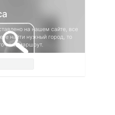
са
тавлено на нашем сайте, все
ете найти нужный город, то
 точный маршрут.