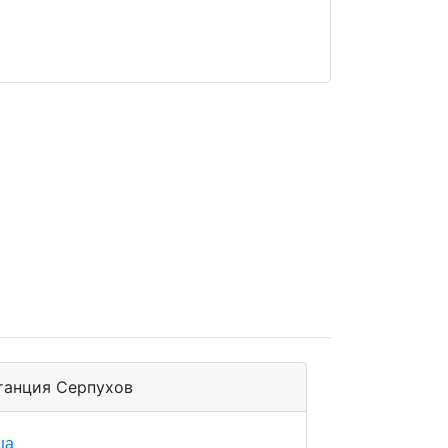
танция Серпухов
ца