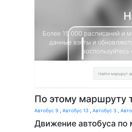
Н
Более 15 000 расписаний и 
данные взяты и обновляютс
воспользуйтесь 
По этому маршруту 
Автобус 9
,
Автобус 13
,
Автобус 3
,
Авто
Движение автобуса по