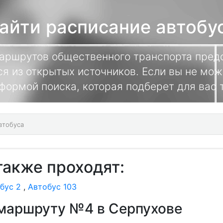
айти расписание автобу
маршрутов общественного транспорта предс
я из открытых источников. Если вы не мож
формой поиска, которая подберет для вас
также проходят:
бус 2
,
Автобус 103
 маршруту №4 в Серпухове