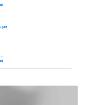
ий
юции
ТО
ов