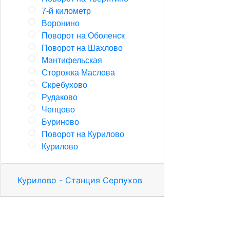
7-й километр
Воронино
Поворот на Оболенск
Поворот на Шахлово
Мантифельская
Сторожка Маслова
Скребухово
Рудаково
Чепцово
Буриново
Поворот на Курилово
Курилово
Курилово - Станция Серпухов