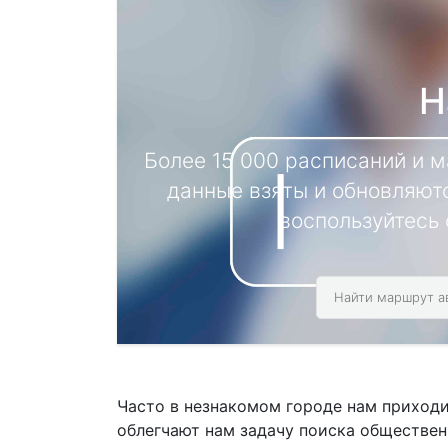
Н
Более 15 000 расписаний и 
данные взяты и обновляютс
воспользуйтесь 
Часто в незнакомом городе нам приход
облегчают нам задачу поиска обществен