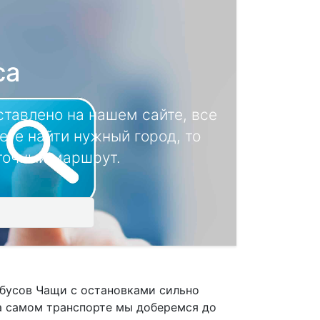
са
тавлено на нашем сайте, все
ете найти нужный город, то
 точный маршрут.
обусов Чащи с остановками сильно
на самом транспорте мы доберемся до