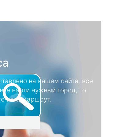
са
тавлено на нашем сайте, все
ете найти нужный город, то
 точный маршрут.