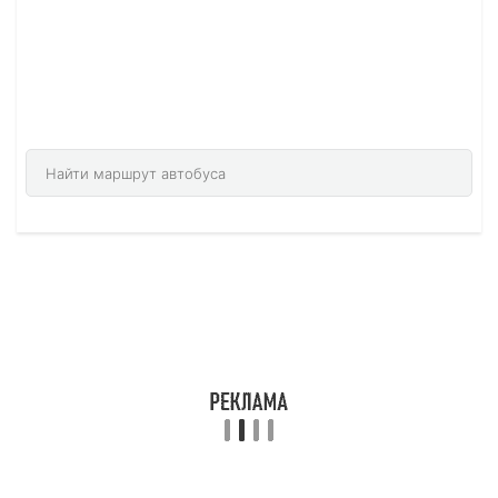
можете найти нужный город, то
воспользуйтесь формой поиска, которая
подберет для вас точный маршрут.